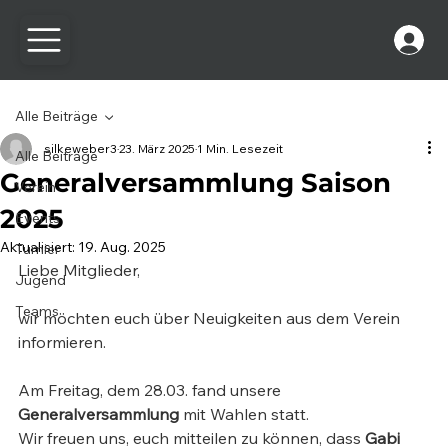
Alle Beiträge
silkeweber3
23. März 2025
1 Min. Lesezeit
Alle Beiträge
Generalversammlung Saison
Verein
2025
Events
Aktualisiert:
19. Aug. 2025
Turnier
Liebe Mitglieder,
Jugend
Teams
wir möchten euch über Neuigkeiten aus dem Verein 
informieren.
Am Freitag, dem 28.03. fand unsere 
Generalversammlung
 mit Wahlen statt.
Wir freuen uns, euch mitteilen zu können, dass 
Gabi 