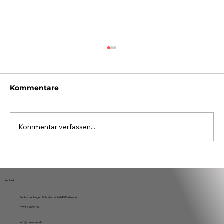
Kommentare
Kommentar verfassen...
33. Tennis-Ortsturnier der
Neureuter Vereine
Kontakt
Rechts der langen Richtstatt 6, 76149 Karlsruhe
0721 / 70 55 30
info@tcneureut.de