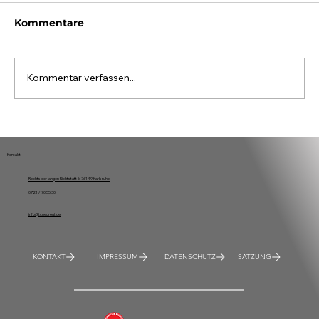
Kommentare
Kommentar verfassen...
33. Tennis-Ortsturnier der
Neureuter Vereine
Kontakt
Rechts der langen Richtstatt 6, 76149 Karlsruhe
0721 / 70 55 30
info@tcneureut.de
KONTAKT
IMPRESSUM
DATENSCHUTZ
SATZUNG