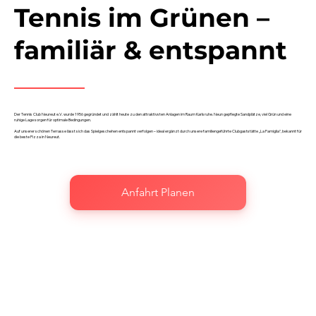
Tennis im Grünen –
familiär & entspannt
Der Tennis Club Neureut e.V. wurde 1956 gegründet und zählt heute zu den attraktivsten Anlagen im Raum Karlsruhe. Neun gepflegte Sandplätze, viel Grün und eine
ruhige Lage sorgen für optimale Bedingungen.
Auf unserer schönen Terrasse lässt sich das Spielgeschehen entspannt verfolgen – ideal ergänzt durch unsere familiengeführte Clubgaststätte „La Famiglia“, bekannt für
die beste Pizza in Neureut.
Anfahrt Planen