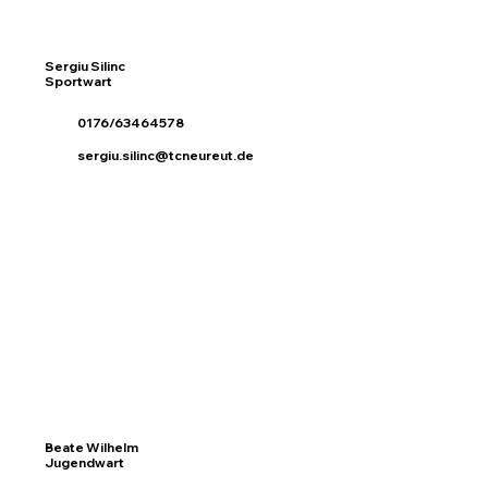
Sergiu Silinc
Sportwart
0176/63464578
sergiu.silinc@tcneureut.de
Beate Wilhelm
Jugendwart