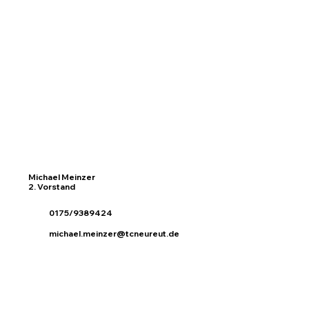
Michael Meinzer
2. Vorstand
0175/9389424
michael.meinzer@tcneureut.de