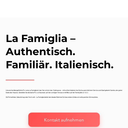
La Famiglia –
Authentisch.
Familiär. Italienisch.
Unsere familiengeführte Pizzeria La Famiglia ist das Herzstück des Clubhauses – mit echter italienischer Küche, persönlichem Service und Gastgeberin Sandra, der guten
Seele des Hauses. Genießen Sie die beste Pizza Neureuts auf der sonnigen Terrasse mit Blick auf die Tennisplätze 1 & 2.
Ob Firmenfeier, Geburtstag oder Hochzeit – La Famiglia bietet den idealen Rahmen für besondere Anlässe in entspannter Atmosphäre.
Kontakt aufnehmen