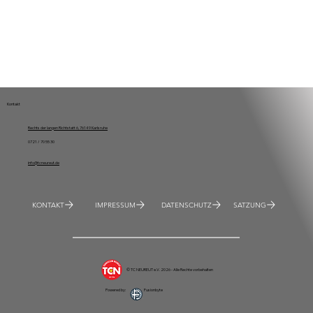
Kontakt
Rechts der langen Richtstatt 6, 76149 Karlsruhe
0721 / 70 55 30
info@tcneureut.de
KONTAKT
IMPRESSUM
DATENSCHUTZ
SATZUNG
© TC NEUREUT e.V. 2026 - Alle Rechte vorbehalten
Powered by:
Fusionbyte