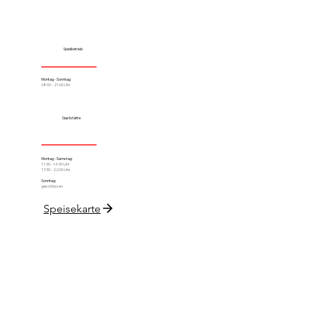
Spielbetrieb
Montag - Sonntag:
08:00 - 21:00 Uhr
Gaststätte
Montag - Samstag:
11:30 - 14:30 Uhr
17:30 - 22:00 Uhr
Sonntag:
geschlossen
Speisekarte