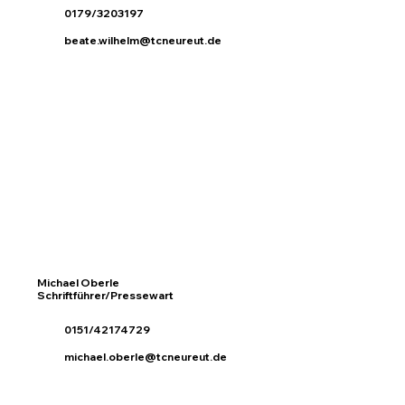
0179/3203197
beate.wilhelm@tcneureut.de
Michael Oberle
Schriftführer/Pressewart
0151/42174729
michael.oberle@tcneureut.de