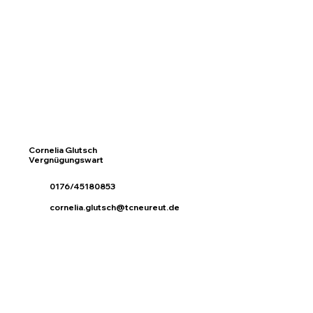
Cornelia Glutsch
Vergnügungswart
0176/45180853
cornelia.glutsch@tcneureut.de