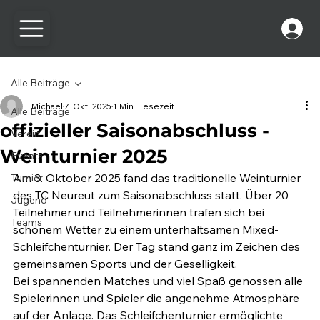
Alle Beiträge
Michael
7. Okt. 2025
1 Min. Lesezeit
Alle Beiträge
offizieller Saisonabschluss -
Verein
Weinturnier 2025
Events
Am 3. Oktober 2025 fand das traditionelle Weinturnier 
Turnier
des TC Neureut zum Saisonabschluss statt. Über 20 
Jugend
Teilnehmer und Teilnehmerinnen trafen sich bei 
Teams
schönem Wetter zu einem unterhaltsamen Mixed-
Schleifchenturnier. Der Tag stand ganz im Zeichen des 
gemeinsamen Sports und der Geselligkeit.
Bei spannenden Matches und viel Spaß genossen alle 
Spielerinnen und Spieler die angenehme Atmosphäre 
auf der Anlage. Das Schleifchenturnier ermöglichte 