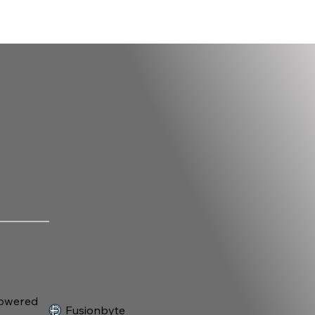
owered
Fusionbyte