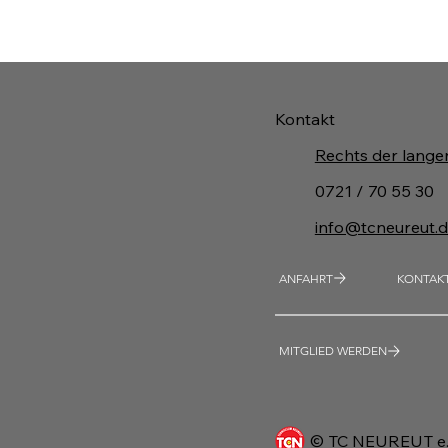
Kontakt
Rechts der langen
0721 / 70 55 30
info@tcneureut.
ANFAHRT
KONTAK
MITGLIED WERDEN
© TC NEUREUT e.V