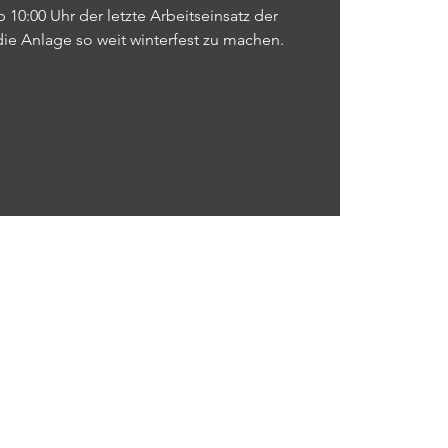
 10:00 Uhr der letzte Arbeitseinsatz der
s, die Anlage so weit winterfest zu machen.