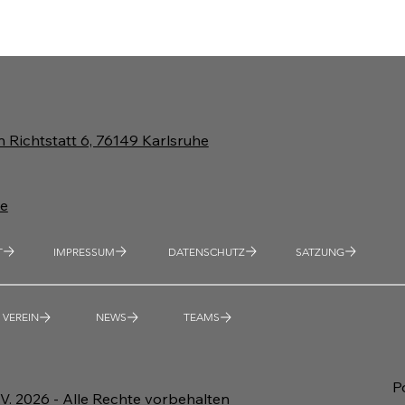
 Richtstatt 6, 76149 Karlsruhe
de
T
IMPRESSUM
DATENSCHUTZ
SATZUNG
VEREIN
NEWS
TEAMS
P
. 2026 - Alle Rechte vorbehalten