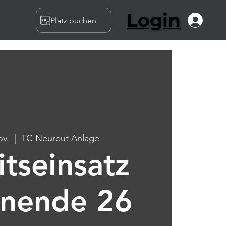
Login
Platz buchen
ov.
  |  
TC Neureut Anlage
itseinsatz
onende 26