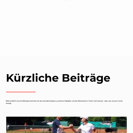
Kürzliche Beiträge
Bleib am Ball: In unseren Beiträgen berichten wir über aktuelle Ereignisse, sportliche Highlights und das Miteinander im Tennis Club Neureut – alles, was unseren Verein
bewegt.