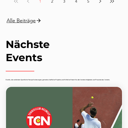
1
2
3
4
5
Alle Beiträge
Nächste
Events
Events, die verbinden: Sportliche Herausforderungen, gemeinschaftliche Projekte und fröhliche Feiern für alle Vereinsmitglieder und Freunde des Vereins.