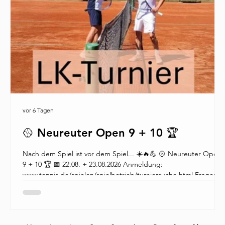
vor 6 Tagen
🥎 Neureuter Open 9 + 10 🏆
Nach dem Spiel ist vor dem Spiel... ☀️🔥💪 🥎 Neureuter Open
9 + 10 🏆 📅 22.08. + 23.08.2026 Anmeldung:
www.tennis.de/spielen/spielbetrieb/turniersuche.html Fragen?
Dann mail an Tennis Club Neureut, Sportwart:
sergiu.silinc@tcneureut.de #tenniskarlsruhe #tcneureut
##tennisturnier https://www.instagram.com/p/DbdVTq1sqj_/?
igsh=MXJucW93d2d3aWdjeA==