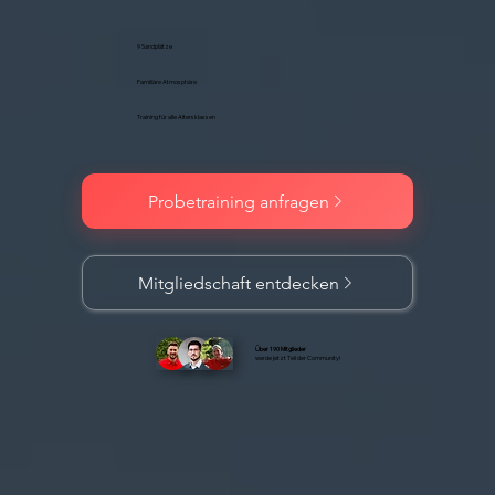
9 Sandplätze
Familiäre Atmosphäre
Training für alle Altersklassen
Probetraining anfragen
Über 190 Mitglieder
werde jetzt Teil der Community!