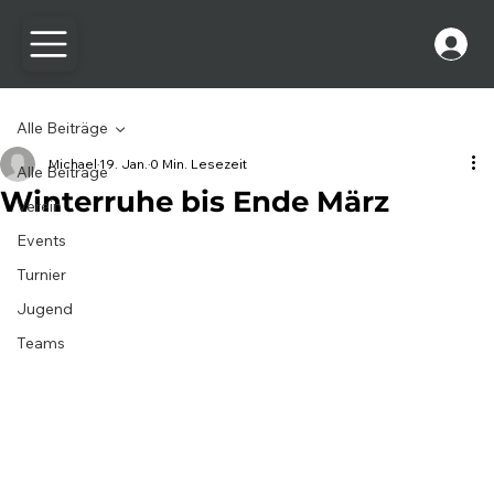
Alle Beiträge
Michael
19. Jan.
0 Min. Lesezeit
Alle Beiträge
Winterruhe bis Ende März
Verein
Events
Turnier
Jugend
Teams